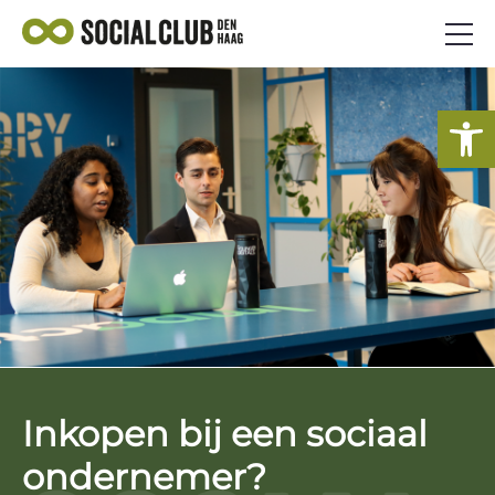
AANBOD
To
SOCIAAL ONDERNEMEN
VEELGESTELDE VRAGEN
NIEUWS
AANMELDEN ALS ONDERNEMER
Inkopen bij een sociaal
ondernemer?