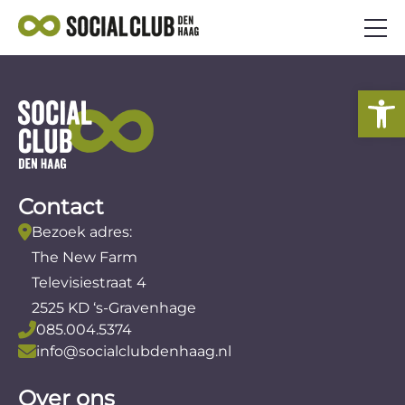
AANBOD
To
SOCIAAL ONDERNEMEN
VEELGESTELDE VRAGEN
NIEUWS
Contact
AANMELDEN ALS ONDERNEMER
Bezoek adres:
The New Farm
Televisiestraat 4
2525 KD ‘s-Gravenhage
085.004.5374
info@socialclubdenhaag.nl
Over ons