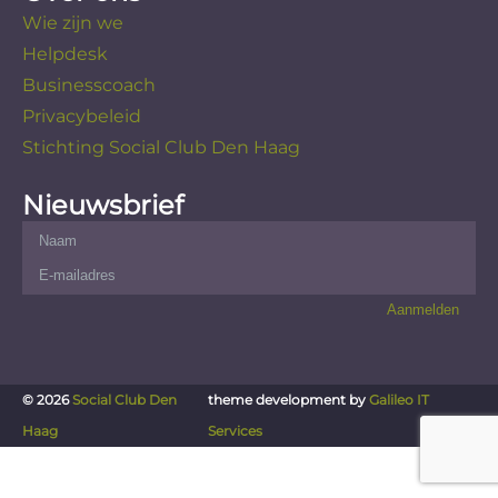
Wie zijn we
Helpdesk
Businesscoach
Privacybeleid
Stichting Social Club Den Haag
Nieuwsbrief
© 2026
Social Club Den
theme development by
Galileo IT
Haag
Services