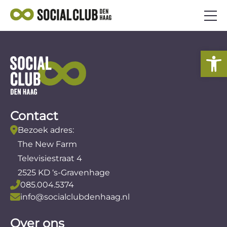
AANBOD
To
SOCIAAL ONDERNEMEN
VEELGESTELDE VRAGEN
NIEUWS
Contact
AANMELDEN ALS ONDERNEMER
Bezoek adres:
The New Farm
Televisiestraat 4
2525 KD ‘s-Gravenhage
085.004.5374
info@socialclubdenhaag.nl
Over ons