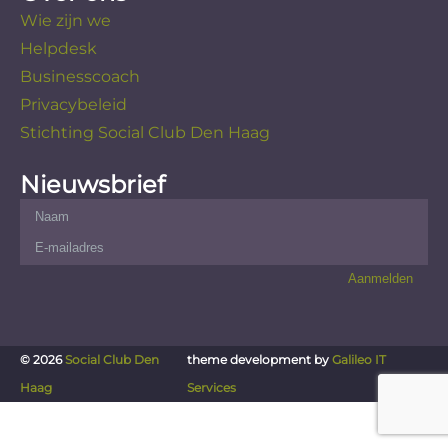
Wie zijn we
Helpdesk
Businesscoach
Privacybeleid
Stichting Social Club Den Haag
Nieuwsbrief
© 2026
Social Club Den
theme development by
Galileo IT
Haag
Services