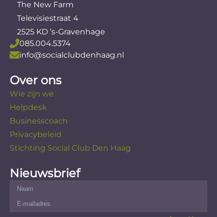
The New Farm
Televisiestraat 4
2525 KD ‘s-Gravenhage
085.004.5374
info@socialclubdenhaag.nl
Over ons
Wie zijn we
Helpdesk
Businesscoach
Privacybeleid
Stichting Social Club Den Haag
Nieuwsbrief