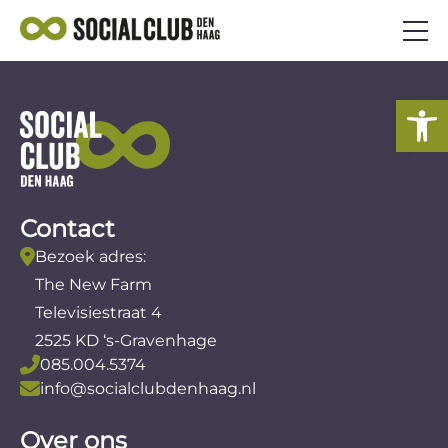
AANBOD
To
SOCIAAL ONDERNEMEN
VEELGESTELDE VRAGEN
NIEUWS
Contact
AANMELDEN ALS ONDERNEMER
Bezoek adres:
The New Farm
Televisiestraat 4
2525 KD ‘s-Gravenhage
085.004.5374
info@socialclubdenhaag.nl
Over ons