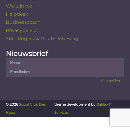
Wie zijn we
Helpdesk
Businesscoach
Privacybeleid
Stichting Social Club Den Haag
Nieuwsbrief
© 2026
Social Club Den
theme development by
Galileo IT
Haag
Services