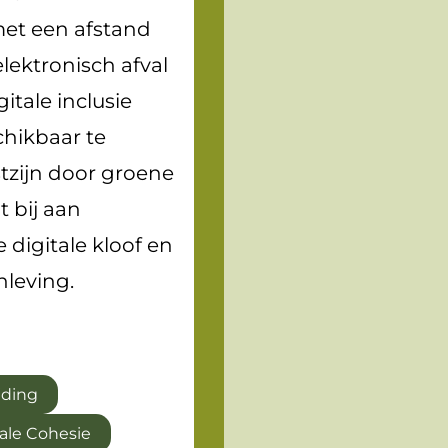
et een afstand
lektronisch afval
itale inclusie
chikbaar te
stzijn door groene
t bij aan
 digitale kloof en
leving.
jding
ale Cohesie