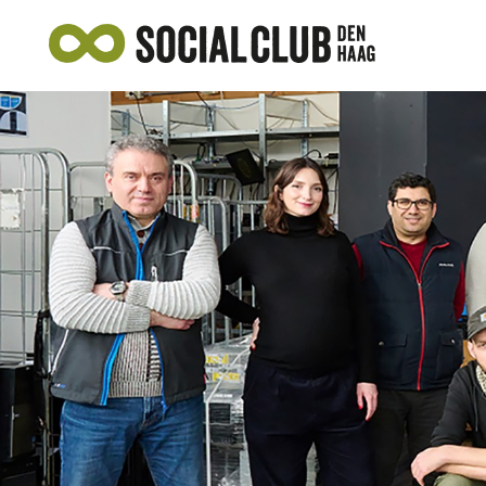
AANBOD
SOCIAAL ONDERNEMEN
VEELGESTELDE VRAGEN
NIEUWS
AANMELDEN ALS ONDERNEMER