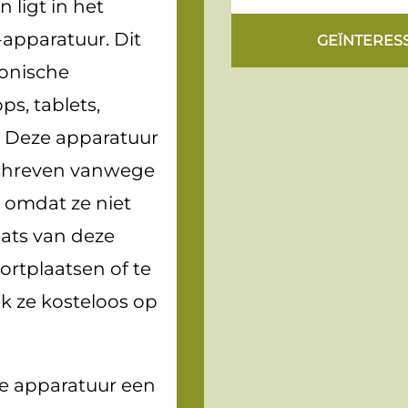
n ligt in het
apparatuur. Dit
GEÏNTERES
ronische
ps, tablets,
 Deze apparatuur
schreven vanwege
 omdat ze niet
aats van deze
ortplaatsen of te
k ze kosteloos op
e apparatuur een