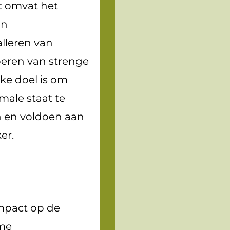
t omvat het
an
lleren van
oeren van strenge
jke doel is om
male staat te
jn en voldoen aan
er.
impact op de
ame