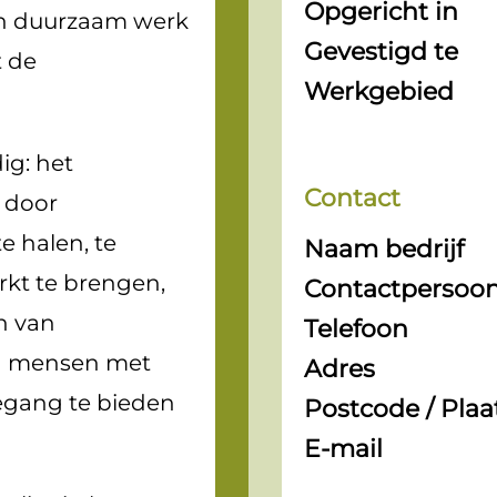
Opgericht in
van duurzaam werk
Gevestigd te
t de
Werkgebied
ig: het
Contact
 door
e halen, te
Naam bedrijf
rkt te brengen,
Contactpersoo
n van
Telefoon
en mensen met
Adres
egang te bieden
Postcode / Plaa
E-mail