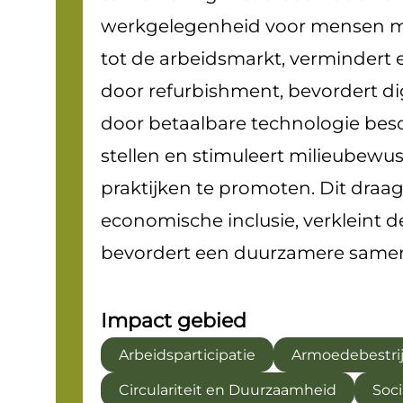
werkgelegenheid voor mensen m
tot de arbeidsmarkt, vermindert e
door refurbishment, bevordert dig
door betaalbare technologie bes
stellen en stimuleert milieubewu
praktijken te promoten. Dit draag
economische inclusie, verkleint de
bevordert een duurzamere samen
Impact gebied
Arbeidsparticipatie
Armoedebestri
Circulariteit en Duurzaamheid
Soci