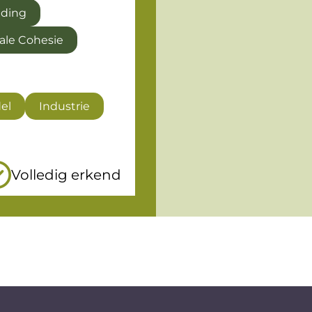
jding
ale Cohesie
el
Industrie
Volledig erkend