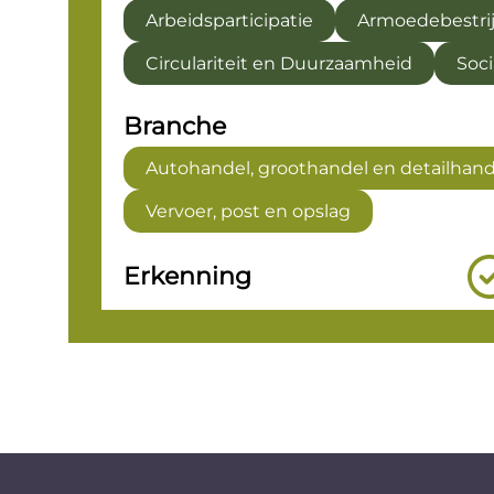
Arbeidsparticipatie
Armoedebestri
Circulariteit en Duurzaamheid
Soci
Branche
Autohandel, groothandel en detailhand
Vervoer, post en opslag
Erkenning