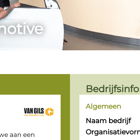
motive
Bedrijfsinf
Algemeen
Naam bedrijf
Organisatievor
 we aan een