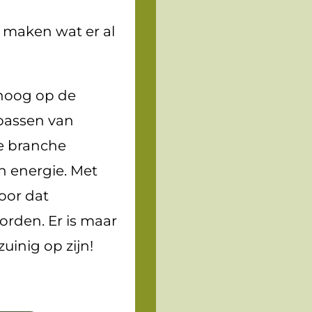
 maken wat er al
 hoog op de
epassen van
e branche
n energie. Met
oor dat
orden. Er is maar
uinig op zijn!