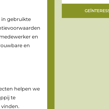
GEÏNTERES
 in gebruikte
antievoorwaarden
e medewerker en
rouwbare en
jecten helpen we
pij te
 vinden.