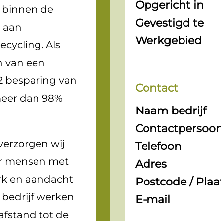
Opgericht in
 binnen de
Gevestigd te
j aan
Werkgebied
cycling. Als
n van een
O2 besparing van
Contact
meer dan 98%
Naam bedrijf
Contactpersoo
erzorgen wij
Telefoon
or mensen met
Adres
rk en aandacht
Postcode / Plaa
 bedrijf werken
E-mail
afstand tot de