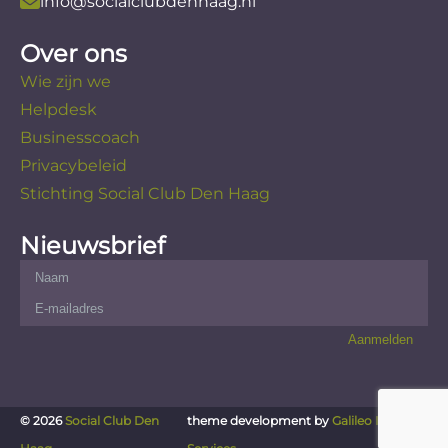
info@socialclubdenhaag.nl
Over ons
Wie zijn we
Helpdesk
Businesscoach
Privacybeleid
Stichting Social Club Den Haag
Nieuwsbrief
© 2026
Social Club Den
theme development by
Galileo IT